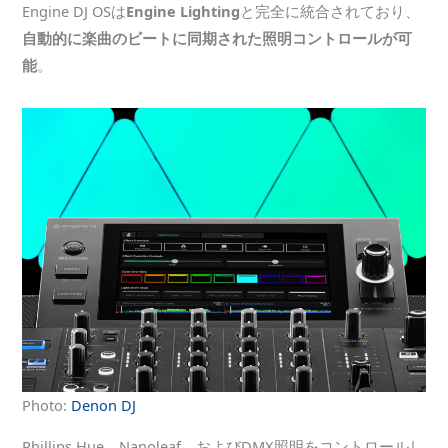
Engine DJ OSは
Engine Lighting
と完全に統合されており、
自動的に楽曲のビートに同期された照明コントロールが可
能
。
Photo:
Denon DJ
Phillips Hue、Nanoleaf、およびDMX照明をコントロールし