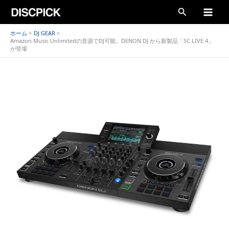
内
検
容
索
を
ホーム
DJ GEAR
Amazon Music Unlimitedの音源でDJ可能。DENON DJ から新製品「SC LIVE 4」
ス
が登場
キ
ッ
プ