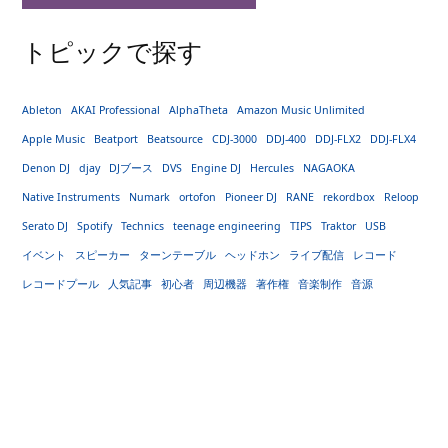
トピックで探す
Ableton
AKAI Professional
AlphaTheta
Amazon Music Unlimited
Apple Music
Beatport
Beatsource
CDJ-3000
DDJ-400
DDJ-FLX2
DDJ-FLX4
Denon DJ
djay
DJブース
DVS
Engine DJ
Hercules
NAGAOKA
Native Instruments
Numark
ortofon
Pioneer DJ
RANE
rekordbox
Reloop
Serato DJ
Spotify
Technics
teenage engineering
TIPS
Traktor
USB
イベント
スピーカー
ターンテーブル
ヘッドホン
ライブ配信
レコード
レコードプール
人気記事
初心者
周辺機器
著作権
音楽制作
音源