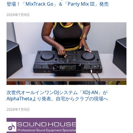
登場！「MixTrack Go」＆「Party Mix III」発売
2026年7月9日
次世代オールインワンDJシステム「XDJ-AN」が
AlphaThetaより発表。自宅からクラブの現場へ
2026年7月9日