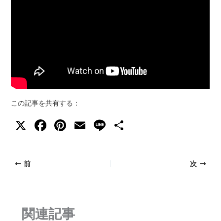
この記事を共有する：
X
F
Pi
E
Li
共
a
nt
m
n
有
c
er
ai
e
前
次
e
e
l
b
st
o
関連記事
o