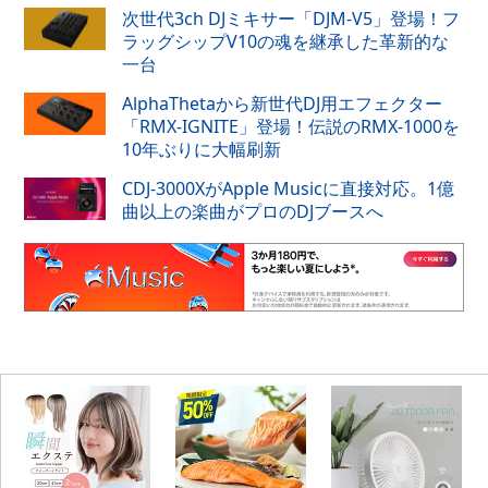
次世代3ch DJミキサー「DJM-V5」登場！フ
ラッグシップV10の魂を継承した革新的な
一台
AlphaThetaから新世代DJ用エフェクター
「RMX-IGNITE」登場！伝説のRMX-1000を
10年ぶりに大幅刷新
CDJ-3000XがApple Musicに直接対応。1億
曲以上の楽曲がプロのDJブースへ