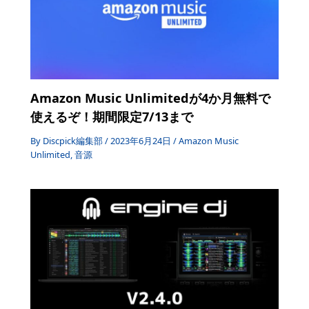
Amazon Music Unlimitedが4か月無料で
使えるぞ！期間限定7/13まで
By
Discpick編集部
/
2023年6月24日
/
Amazon Music
Unlimited
,
音源