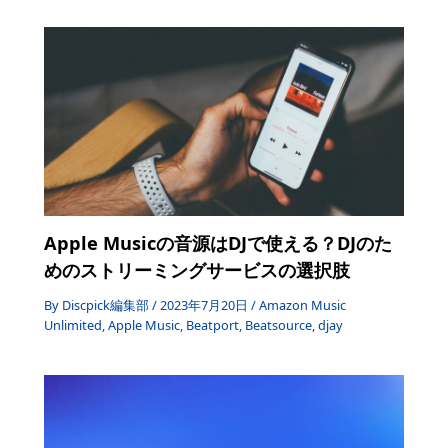
k
Apple Musicの音源はDJで使える？DJのた
めのストリーミングサービスの選択肢
By
Discpick編集部
/
2023年7月20日
/
Amazon Music
Unlimited
,
Apple Music
,
Beatport
,
Beatsource
,
djay