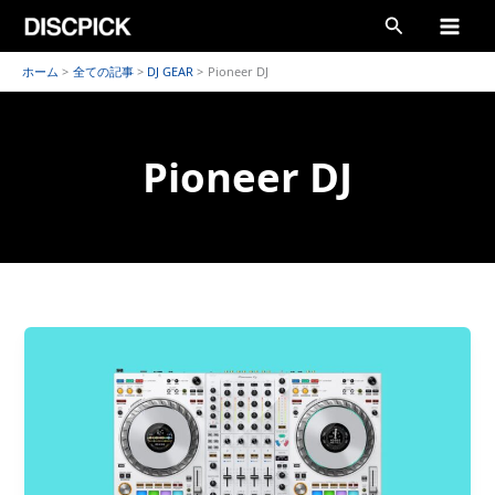
内
検
容
索
を
ホーム
全ての記事
DJ GEAR
Pioneer DJ
ス
キ
Pioneer DJ
ッ
プ