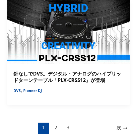
針なしでDVS。デジタル・アナログのハイブリッ
ドターンテーブル「PLX-CRSS12」が登場
,
DVS
Pioneer DJ
1
2
3
次
→