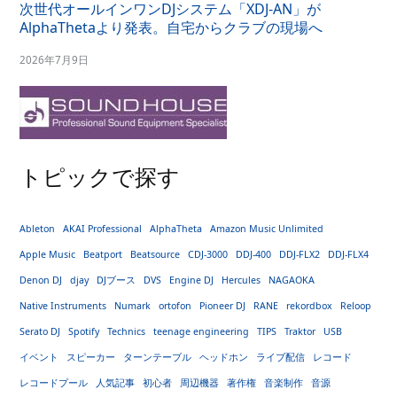
次世代オールインワンDJシステム「XDJ-AN」が
AlphaThetaより発表。自宅からクラブの現場へ
2026年7月9日
トピックで探す
Ableton
AKAI Professional
AlphaTheta
Amazon Music Unlimited
Apple Music
Beatport
Beatsource
CDJ-3000
DDJ-400
DDJ-FLX2
DDJ-FLX4
Denon DJ
djay
DJブース
DVS
Engine DJ
Hercules
NAGAOKA
Native Instruments
Numark
ortofon
Pioneer DJ
RANE
rekordbox
Reloop
Serato DJ
Spotify
Technics
teenage engineering
TIPS
Traktor
USB
イベント
スピーカー
ターンテーブル
ヘッドホン
ライブ配信
レコード
レコードプール
人気記事
初心者
周辺機器
著作権
音楽制作
音源