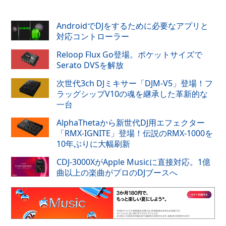
AndroidでDJをするために必要なアプリと
対応コントローラー
Reloop Flux Go登場。ポケットサイズで
Serato DVSを解放
次世代3ch DJミキサー「DJM-V5」登場！フ
ラッグシップV10の魂を継承した革新的な
一台
AlphaThetaから新世代DJ用エフェクター
「RMX-IGNITE」登場！伝説のRMX-1000を
10年ぶりに大幅刷新
CDJ-3000XがApple Musicに直接対応。1億
曲以上の楽曲がプロのDJブースへ