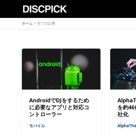
内
容
を
ホーム
全ての記事
ス
キ
ッ
プ
AndroidでDJをするため
Alpha
に必要なアプリと対応コ
を約4
ントローラー
社化
モバイル
AlphaTh