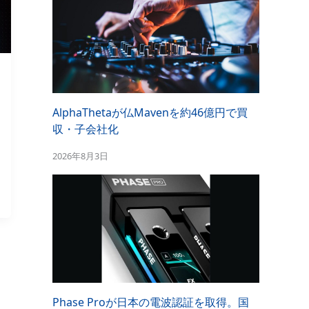
AlphaThetaが仏Mavenを約46億円で買
収・子会社化
2026年8月3日
Phase Proが日本の電波認証を取得。国