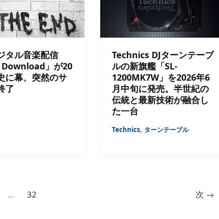
ジタル音楽配信
Technics DJターンテーブ
 Download」が20
ルの新旗艦「SL-
史に幕、突然のサ
1200MK7W」を2026年6
終了
月中旬に発売。半世紀の
伝統と最新技術が融合し
た一台
,
Technics
ターンテーブル
…
32
次
→