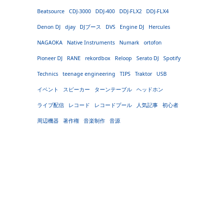
Beatsource
CDJ-3000
DDJ-400
DDJ-FLX2
DDJ-FLX4
Denon DJ
djay
DJブース
DVS
Engine DJ
Hercules
NAGAOKA
Native Instruments
Numark
ortofon
Pioneer DJ
RANE
rekordbox
Reloop
Serato DJ
Spotify
Technics
teenage engineering
TIPS
Traktor
USB
イベント
スピーカー
ターンテーブル
ヘッドホン
ライブ配信
レコード
レコードプール
人気記事
初心者
周辺機器
著作権
音楽制作
音源