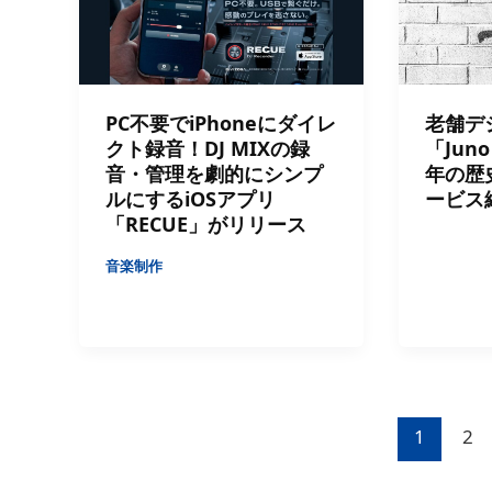
PC不要でiPhoneにダイレ
老舗デ
クト録音！DJ MIXの録
「Juno
音・管理を劇的にシンプ
年の歴
ルにするiOSアプリ
ービス
「RECUE」がリリース
音楽制作
1
2