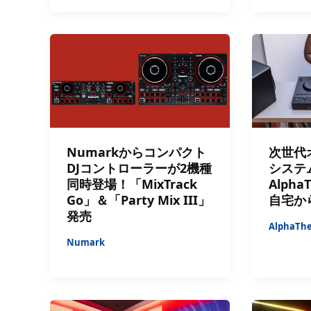
Numarkからコンパクト
次世代
DJコントローラーが2機種
システム
同時登場！「MixTrack
Alph
Go」＆「Party Mix III」
自宅か
発売
AlphaTh
Numark