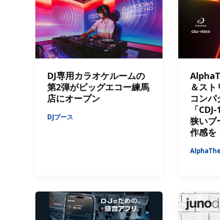
DJ専用カラオケルームの
Alph
第2弾がビッグエコー練馬
＆スト
店にオープン
コンパ
「CDJ
DJブース
狭いブ
作感を
AlphaTh