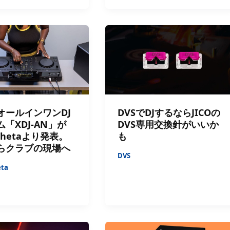
オールインワンDJ
DVSでDJするならJICOの
「XDJ-AN」が
DVS専用交換針がいいか
aThetaより発表。
も
らクラブの現場へ
DVS
eta