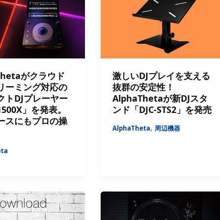
aThetaがクラウド
激しいDJプレイを支える
リーミング対応の
抜群の安定性！
クトDJプレーヤー
AlphaThetaが新DJスタ
-1500X」を発表。
ンド「DJC-STS2」を発売
ースにもプロの操
,
AlphaTheta
周辺機器
eta