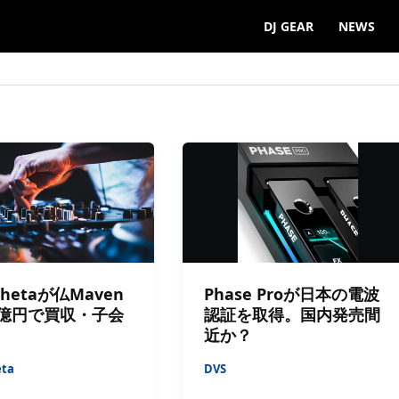
DJ GEAR
NEWS
Thetaが仏Maven
Phase Proが日本の電波
6億円で買収・子会
認証を取得。国内発売間
近か？
eta
DVS