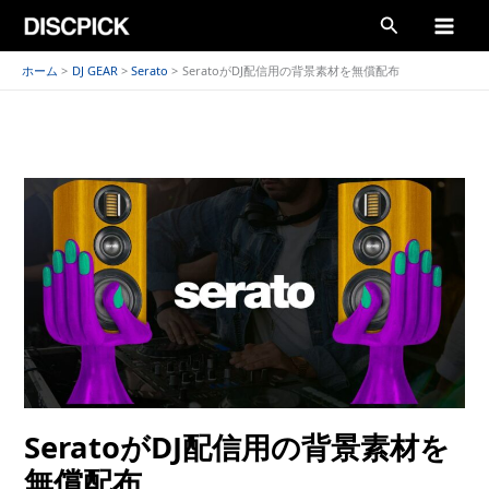
内
検
容
索
を
ホーム
DJ GEAR
Serato
SeratoがDJ配信用の背景素材を無償配布
ス
キ
ッ
プ
SeratoがDJ配信用の背景素材を
無償配布