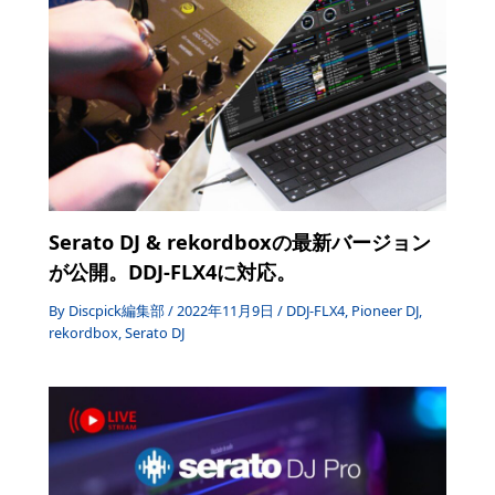
Serato DJ & rekordboxの最新バージョン
が公開。DDJ-FLX4に対応。
By
Discpick編集部
/
2022年11月9日
/
DDJ-FLX4
,
Pioneer DJ
,
rekordbox
,
Serato DJ