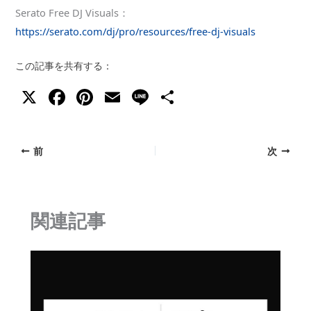
Serato Free DJ Visuals：
https://serato.com/dj/pro/resources/free-dj-visuals
この記事を共有する：
X
F
Pi
E
Li
共
a
nt
m
n
有
c
er
ai
e
前
次
e
e
l
b
st
o
関連記事
o
k