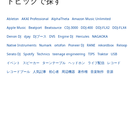
トピックで探す
Ableton
AKAI Professional
AlphaTheta
Amazon Music Unlimited
Apple Music
Beatport
Beatsource
CDJ-3000
DDJ-400
DDJ-FLX2
DDJ-FLX4
Denon DJ
djay
DJブース
DVS
Engine DJ
Hercules
NAGAOKA
Native Instruments
Numark
ortofon
Pioneer DJ
RANE
rekordbox
Reloop
Serato DJ
Spotify
Technics
teenage engineering
TIPS
Traktor
USB
イベント
スピーカー
ターンテーブル
ヘッドホン
ライブ配信
レコード
レコードプール
人気記事
初心者
周辺機器
著作権
音楽制作
音源