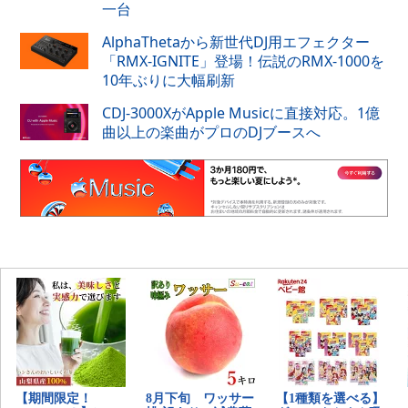
一台
AlphaThetaから新世代DJ用エフェクター
「RMX-IGNITE」登場！伝説のRMX-1000を
10年ぶりに大幅刷新
CDJ-3000XがApple Musicに直接対応。1億
曲以上の楽曲がプロのDJブースへ