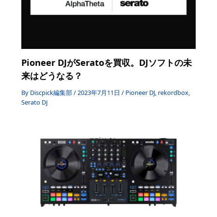
Pioneer DJがSeratoを買収。DJソフトの未
来はどうなる？
By
Discpick編集部
/
2023年7月11日
/
Pioneer DJ
,
rekordbox
,
Serato DJ