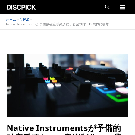
内
検
容
索
を
ホーム
NEWS
Native Instrumentsが予備的破産手続きに。音楽制作・DJ業界に衝撃
ス
キ
ッ
プ
Native Instrumentsが予備的