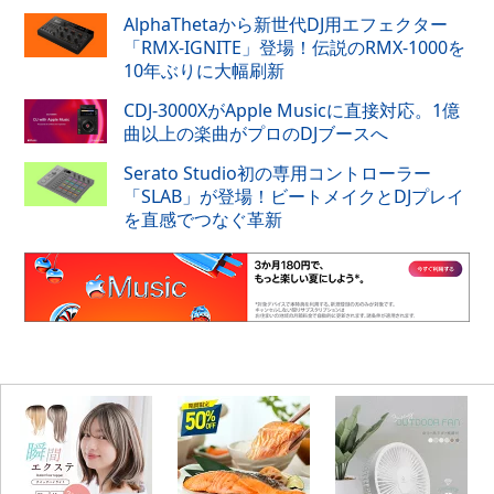
AlphaThetaから新世代DJ用エフェクター
「RMX-IGNITE」登場！伝説のRMX-1000を
10年ぶりに大幅刷新
CDJ-3000XがApple Musicに直接対応。1億
曲以上の楽曲がプロのDJブースへ
Serato Studio初の専用コントローラー
「SLAB」が登場！ビートメイクとDJプレイ
を直感でつなぐ革新