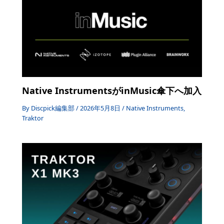
Native InstrumentsがinMusic傘下へ加入
By
Discpick編集部
/
2026年5月8日
/
Native Instruments
,
Traktor