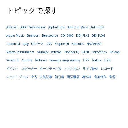
トピックで探す
Ableton
AKAI Professional
AlphaTheta
Amazon Music Unlimited
Apple Music
Beatport
Beatsource
CDJ-3000
DDJ-FLX2
DDJ-FLX4
Denon DJ
djay
DJブース
DVS
Engine DJ
Hercules
NAGAOKA
Native Instruments
Numark
ortofon
Pioneer DJ
RANE
rekordbox
Reloop
Serato DJ
Spotify
Technics
teenage engineering
TIPS
Traktor
USB
イベント
スピーカー
ターンテーブル
ヘッドホン
ライブ配信
レコード
レコードプール
中古
人気記事
初心者
周辺機器
著作権
音楽制作
音源