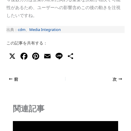
性があるため、ユーザーへの影響含めこの後の動きを注視
したいですね。
出典：
cdm
、
Media Integration
この記事を共有する：
X
F
Pi
E
Li
共
a
nt
m
n
有
c
er
ai
e
前
次
e
e
l
b
st
o
関連記事
o
k