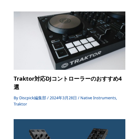
Traktor対応DJコントローラーのおすすめ4
選
By
Discpick編集部
/
2024年3月28日
/
Native Instruments
,
Traktor