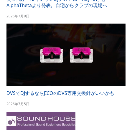
AlphaThetaより発表。自宅からクラブの現場へ
2026年7月9日
DVSでDJするならJICOのDVS専用交換針がいいかも
2026年7月5日