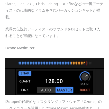
Slater、Len Faki、Chris Liebing、Dubfireなどの一流アーテ
ィストの代表的なドラムを含むパーカッションキットが満
載。
業界の伝説的アーティストのサウンドをDJセットに取り入
れることが可能になっています。
Ozone Maximizer
iZotopeの代表的なマスタリングソフトウェア「Ozone」の
テクノロジーを活用したOzone Maximizerも搭載され、ミ