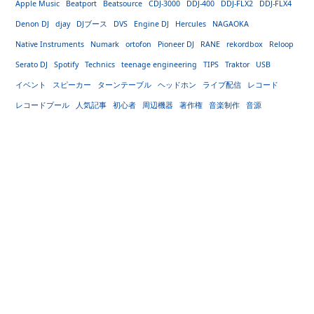
Apple Music
Beatport
Beatsource
CDJ-3000
DDJ-400
DDJ-FLX2
DDJ-FLX4
Denon DJ
djay
DJブース
DVS
Engine DJ
Hercules
NAGAOKA
Native Instruments
Numark
ortofon
Pioneer DJ
RANE
rekordbox
Reloop
Serato DJ
Spotify
Technics
teenage engineering
TIPS
Traktor
USB
イベント
スピーカー
ターンテーブル
ヘッドホン
ライブ配信
レコード
レコードプール
人気記事
初心者
周辺機器
著作権
音楽制作
音源