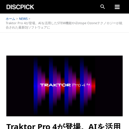
内
検
容
索
を
ホーム
NEWS
Traktor Pro 4が登場。AIを活用したSTEM機能やiZotope Ozoneテクノロジーが統
ス
合された最新DJソフトウェアに
キ
ッ
プ
Traktor Pro 4が登場。AIを活用