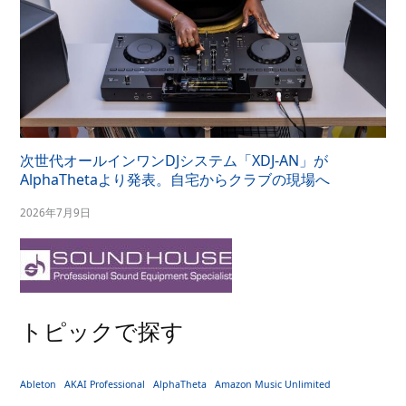
次世代オールインワンDJシステム「XDJ-AN」が
AlphaThetaより発表。自宅からクラブの現場へ
2026年7月9日
トピックで探す
Ableton
AKAI Professional
AlphaTheta
Amazon Music Unlimited