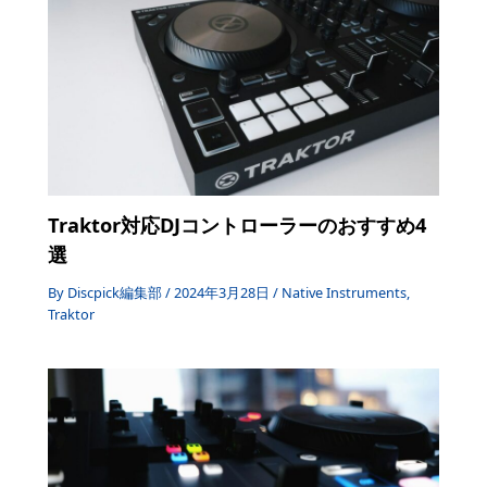
Traktor対応DJコントローラーのおすすめ4
選
By
Discpick編集部
/
2024年3月28日
/
Native Instruments
,
Traktor