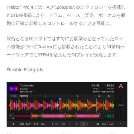
Traktor Pro 4では、AIとiZotopeのRXテクノロジーを搭載し
たSTEM機能により、ドラム、ベース、楽器、ボーカルを個
別に正確に分離してコントロールすることが可能に。
競合となるDJソフトではすでにお馴染みとなっていたステ
ム機能がついにTraktorにも搭載されたことによりNI製DJハ
ードウェアでもSTEMを活用したDJプレイが実現します。
Flexible Beatgrids