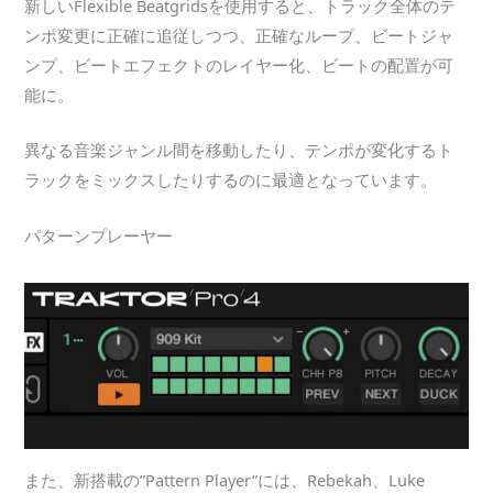
新しいFlexible Beatgridsを使用すると、トラック全体のテ
ンポ変更に正確に追従しつつ、正確なループ、ビートジャ
ンプ、ビートエフェクトのレイヤー化、ビートの配置が可
能に。
異なる音楽ジャンル間を移動したり、テンポが変化するト
ラックをミックスしたりするのに最適となっています。
パターンプレーヤー
また、新搭載の”Pattern Player”には、Rebekah、Luke