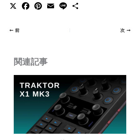
X
F
Pi
E
Li
共
a
nt
m
n
有
c
er
ai
e
前
次
e
e
l
b
st
o
関連記事
o
k