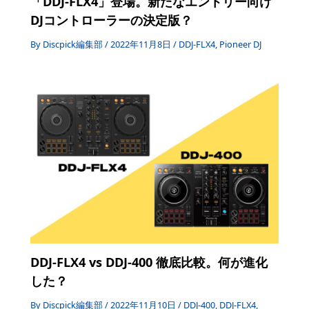
「DDJ-FLX4」登場。新たなエントリー向け
DJコントローラーの決定版？
By
Discpick編集部
/
2022年11月8日
/
DDJ-FLX4
,
Pioneer DJ
DDJ-FLX4 vs DDJ-400 徹底比較。何が進化
した？
By
Discpick編集部
/
2022年11月10日
/
DDJ-400
,
DDJ-FLX4
,