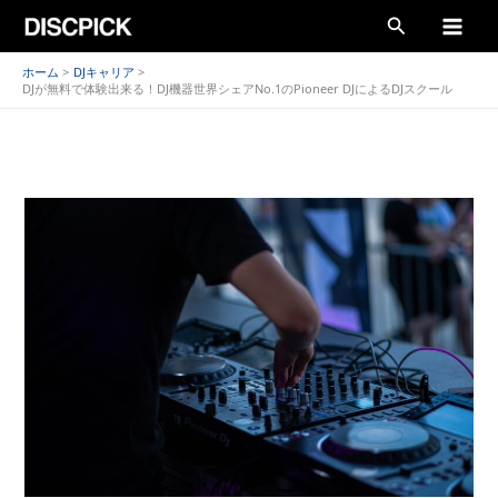
内
検
容
索
を
ホーム
DJキャリア
DJが無料で体験出来る！DJ機器世界シェアNo.1のPioneer DJによるDJスクール
ス
キ
ッ
プ