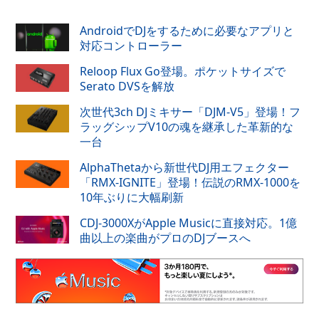
AndroidでDJをするために必要なアプリと
対応コントローラー
Reloop Flux Go登場。ポケットサイズで
Serato DVSを解放
次世代3ch DJミキサー「DJM-V5」登場！フ
ラッグシップV10の魂を継承した革新的な
一台
AlphaThetaから新世代DJ用エフェクター
「RMX-IGNITE」登場！伝説のRMX-1000を
10年ぶりに大幅刷新
CDJ-3000XがApple Musicに直接対応。1億
曲以上の楽曲がプロのDJブースへ