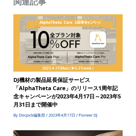
関連記事
o
k
DJ機材の製品延長保証サービス
「AlphaTheta Care」のリリース1周年記
念キャンペーンが2023年4月17日～2023年5
月31日まで開催中
By
Discpick編集部
/
2023年4月17日
/
Pioneer DJ