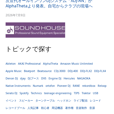
次世代オールインワンDJシステム「XDJ-AN」が
AlphaThetaより発表。自宅からクラブの現場へ
2026年7月9日
トピックで探す
Ableton
AKAI Professional
AlphaTheta
Amazon Music Unlimited
Apple Music
Beatport
Beatsource
CDJ-3000
DDJ-400
DDJ-FLX2
DDJ-FLX4
Denon DJ
djay
DJブース
DVS
Engine DJ
Hercules
NAGAOKA
Native Instruments
Numark
ortofon
Pioneer DJ
RANE
rekordbox
Reloop
Serato DJ
Spotify
Technics
teenage engineering
TIPS
Traktor
USB
イベント
スピーカー
ターンテーブル
ヘッドホン
ライブ配信
レコード
レコードプール
人気記事
初心者
周辺機器
著作権
音楽制作
音源