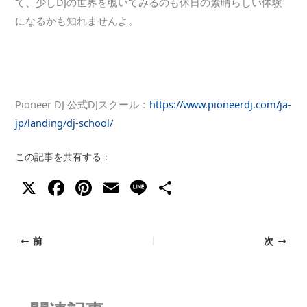
て、少しDJの世界を覗いてみるのも休日の素晴らしい体験
になるかも知れませんよ。
Pioneer DJ 公式DJスクール：
https://www.pioneerdj.com/ja-
jp/landing/dj-school/
この記事を共有する：
X
F
Pi
E
Li
共
a
nt
m
n
有
c
er
ai
e
前
次
e
e
l
b
st
o