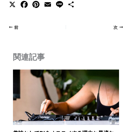
X
F
Pi
E
Li
共
a
nt
m
n
有
c
er
ai
e
前
次
e
e
l
b
st
o
関連記事
o
k