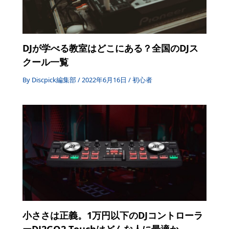
DJが学べる教室はどこにある？全国のDJス
クール一覧
By
Discpick編集部
/
2022年6月16日
/
初心者
小ささは正義。1万円以下のDJコントローラ
ーDJ2GO2 Touchはどんな人に最適か