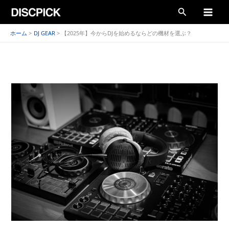
内
検
容
索
を
ホーム
DJ GEAR
【2025年】今からDJを始めるならどの機材を選ぶ？
ス
キ
ッ
プ