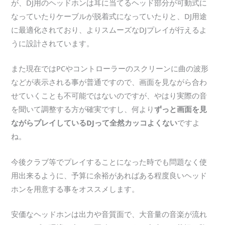
が、DJ用のヘッドホンは耳に当てるヘッド部分が可動式に
なっていたりケーブルが脱着式になっていたりと、DJ用途
に最適化されており、よりスムーズなDJプレイが行えるよ
うに設計されています。
また現在ではPCやコントローラーのスクリーンに曲の波形
などが表示される事が普通ですので、画面を見ながら合わ
せていくことも不可能ではないのですが、やはり実際の音
を聞いて調整する方が確実ですし、何より
ずっと画面を見
ながらプレイしているDJって全然カッコよくない
ですよ
ね。
今後クラブ等でプレイすることになった時でも問題なく使
用出来るように、予算に余裕があればある程度良いヘッド
ホンを用意する事をオススメします。
安価なヘッドホンは出力や音質面で、大音量の音楽が流れ