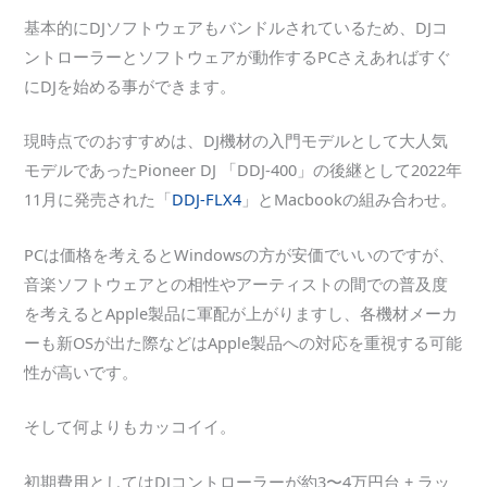
基本的にDJソフトウェアもバンドルされているため、DJコ
ントローラーとソフトウェアが動作するPCさえあればすぐ
にDJを始める事ができます。
現時点でのおすすめは、DJ機材の入門モデルとして大人気
モデルであったPioneer DJ 「DDJ-400」の後継として2022年
11月に発売された「
DDJ-FLX4
」とMacbookの組み合わせ。
PCは価格を考えるとWindowsの方が安価でいいのですが、
音楽ソフトウェアとの相性やアーティストの間での普及度
を考えるとApple製品に軍配が上がりますし、各機材メーカ
ーも新OSが出た際などはApple製品への対応を重視する可能
性が高いです。
そして何よりもカッコイイ。
初期費用としてはDJコントローラーが約3〜4万円台 + ラッ