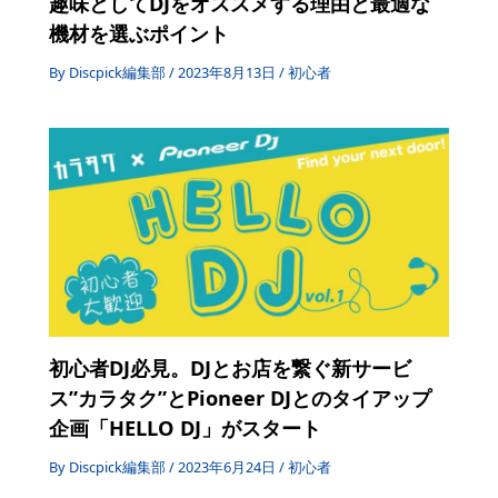
趣味としてDJをオススメする理由と最適な
機材を選ぶポイント
By
Discpick編集部
/
2023年8月13日
/
初心者
初心者DJ必見。DJとお店を繋ぐ新サービ
ス”カラタク”とPioneer DJとのタイアップ
企画「HELLO DJ」がスタート
By
Discpick編集部
/
2023年6月24日
/
初心者