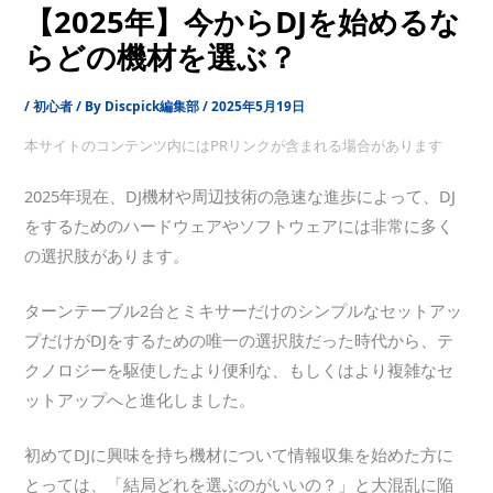
【2025年】今からDJを始めるな
らどの機材を選ぶ？
/
初心者
/ By
Discpick編集部
/
2025年5月19日
本サイトのコンテンツ内にはPRリンクが含まれる場合があります
2025年現在、DJ機材や周辺技術の急速な進歩によって、DJ
をするためのハードウェアやソフトウェアには非常に多く
の選択肢があります。
ターンテーブル2台とミキサーだけのシンプルなセットアッ
プだけがDJをするための唯一の選択肢だった時代から、テ
クノロジーを駆使したより便利な、もしくはより複雑なセ
ットアップへと進化しました。
初めてDJに興味を持ち機材について情報収集を始めた方に
とっては、「結局どれを選ぶのがいいの？」と大混乱に陥