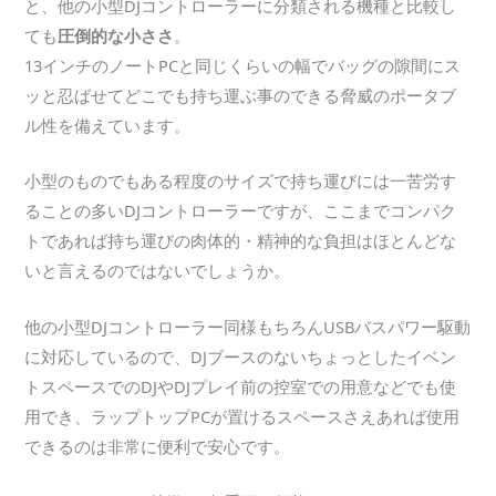
と、他の小型DJコントローラーに分類される機種と比較し
ても
圧倒的な小ささ
。
13インチのノートPCと同じくらいの幅でバッグの隙間にス
ッと忍ばせてどこでも持ち運ぶ事のできる脅威のポータブ
ル性を備えています。
小型のものでもある程度のサイズで持ち運びには一苦労す
ることの多いDJコントローラーですが、ここまでコンパク
トであれば持ち運びの肉体的・精神的な負担はほとんどな
いと言えるのではないでしょうか。
他の小型DJコントローラー同様もちろんUSBバスパワー駆動
に対応しているので、DJブースのないちょっとしたイベン
トスペースでのDJやDJプレイ前の控室での用意などでも使
用でき、ラップトップPCが置けるスペースさえあれば使用
できるのは非常に便利で安心です。