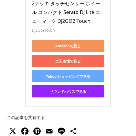
2デッキ タッチセンサー ホイー
ル コンパクト Serato DJ Lite ニ
ューマーク DJ2GO2 Touch
DJ2Go2Touch
Amazonで見る
楽天市場で見る
Yahoo!ショッピングで見る
サウンドハウスで見る
この記事を共有する：
X
F
Pi
E
Li
共