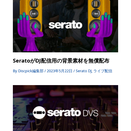
SeratoがDJ配信用の背景素材を無償配布
By
Discpick編集部
/
2023年5月22日
/
Serato DJ
,
ライブ配信