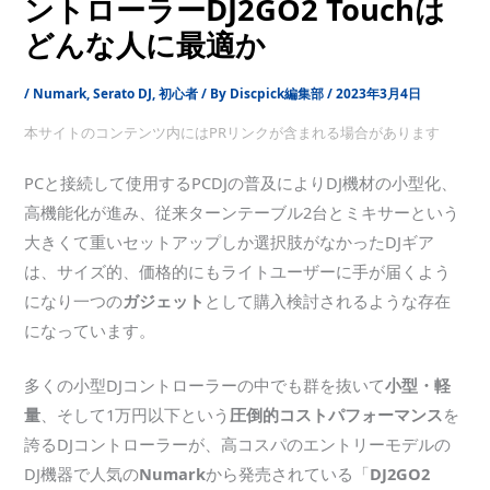
ントローラーDJ2GO2 Touchは
どんな人に最適か
/
Numark
,
Serato DJ
,
初心者
/ By
Discpick編集部
/
2023年3月4日
本サイトのコンテンツ内にはPRリンクが含まれる場合があります
PCと接続して使用するPCDJの普及によりDJ機材の小型化、
高機能化が進み、従来ターンテーブル2台とミキサーという
大きくて重いセットアップしか選択肢がなかったDJギア
は、サイズ的、価格的にもライトユーザーに手が届くよう
になり一つの
ガジェット
として購入検討されるような存在
になっています。
多くの小型DJコントローラーの中でも群を抜いて
小型・軽
量
、そして1万円以下という
圧倒的コストパフォーマンス
を
誇るDJコントローラーが、高コスパのエントリーモデルの
DJ機器で人気の
Numark
から発売されている「
DJ2GO2