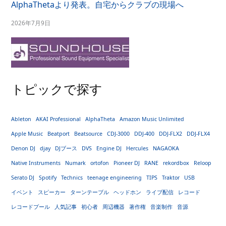
AlphaThetaより発表。自宅からクラブの現場へ
2026年7月9日
トピックで探す
Ableton
AKAI Professional
AlphaTheta
Amazon Music Unlimited
Apple Music
Beatport
Beatsource
CDJ-3000
DDJ-400
DDJ-FLX2
DDJ-FLX4
Denon DJ
djay
DJブース
DVS
Engine DJ
Hercules
NAGAOKA
Native Instruments
Numark
ortofon
Pioneer DJ
RANE
rekordbox
Reloop
Serato DJ
Spotify
Technics
teenage engineering
TIPS
Traktor
USB
イベント
スピーカー
ターンテーブル
ヘッドホン
ライブ配信
レコード
レコードプール
人気記事
初心者
周辺機器
著作権
音楽制作
音源