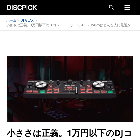
内
検
容
索
を
ホーム
DJ GEAR
小ささは正義。1万円以下のDJコントローラーDJ2GO2 Touchはどんな人に最適か
ス
キ
ッ
プ
小ささは正義。1万円以下のDJコ