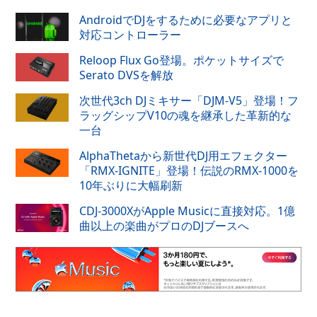
AndroidでDJをするために必要なアプリと
対応コントローラー
Reloop Flux Go登場。ポケットサイズで
Serato DVSを解放
次世代3ch DJミキサー「DJM-V5」登場！フ
ラッグシップV10の魂を継承した革新的な
一台
AlphaThetaから新世代DJ用エフェクター
「RMX-IGNITE」登場！伝説のRMX-1000を
10年ぶりに大幅刷新
CDJ-3000XがApple Musicに直接対応。1億
曲以上の楽曲がプロのDJブースへ