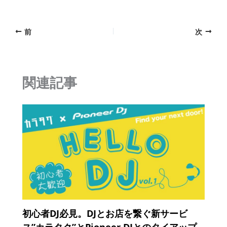
a
nt
m
n
有
c
er
ai
e
前
次
e
e
l
b
st
o
関連記事
o
k
初心者DJ必見。DJとお店を繋ぐ新サービ