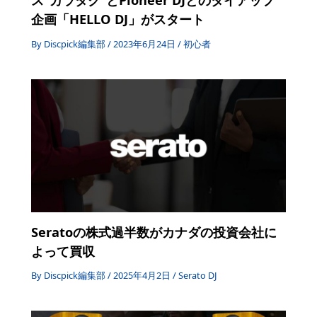
ス”カラタク”とPioneer DJとのタイアップ
企画「HELLO DJ」がスタート
By
Discpick編集部
/
2023年6月24日
/
初心者
Seratoの株式過半数がカナダの投資会社に
よって買収
By
Discpick編集部
/
2025年4月2日
/
Serato DJ