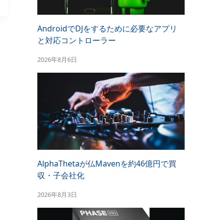
AndroidでDJをするために必要なアプリ
と対応コントローラー
2026年8月6日
AlphaThetaが仏Mavenを約46億円で買
収・子会社化
2026年8月3日