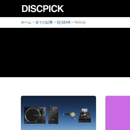
内
容
を
ホーム
全ての記事
DJ GEAR
Reloop
ス
キ
ッ
プ