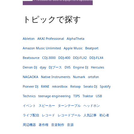
トピックで探す
Ableton
AKAI Professional
AlphaTheta
Amazon Music Unlimited
Apple Music
Beatport
Beatsource
CDJ-3000
DDJ-400
DDJ-FLX2
DDJ-FLX4
Denon DJ
djay
DJブース
DVS
Engine DJ
Hercules
NAGAOKA
Native Instruments
Numark
ortofon
Pioneer DJ
RANE
rekordbox
Reloop
Serato DJ
Spotify
Technics
teenage engineering
TIPS
Traktor
USB
イベント
スピーカー
ターンテーブル
ヘッドホン
ライブ配信
レコード
レコードプール
人気記事
初心者
周辺機器
著作権
音楽制作
音源