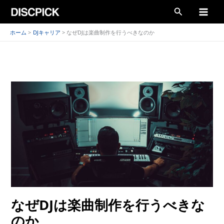
内
検
容
索
を
ホーム
DJキャリア
なぜDJは楽曲制作を行うべきなのか
ス
キ
ッ
プ
なぜDJは楽曲制作を行うべきな
のか