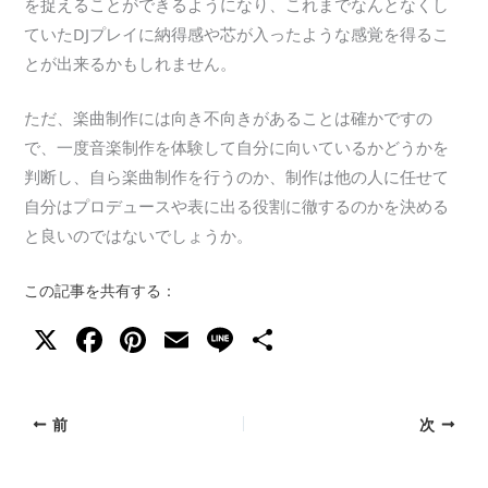
を捉えることができるようになり、これまでなんとなくし
ていたDJプレイに納得感や芯が入ったような感覚を得るこ
とが出来るかもしれません。
ただ、楽曲制作には向き不向きがあることは確かですの
で、一度音楽制作を体験して自分に向いているかどうかを
判断し、自ら楽曲制作を行うのか、制作は他の人に任せて
自分はプロデュースや表に出る役割に徹するのかを決める
と良いのではないでしょうか。
この記事を共有する：
X
F
Pi
E
Li
共
a
nt
m
n
有
c
er
ai
e
前
次
e
e
l
b
st