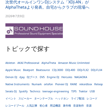
次世代オールインワンDJシステム「XDJ-AN」が
AlphaThetaより発表。自宅からクラブの現場へ
2026年7月9日
トピックで探す
Ableton
AKAI Professional
AlphaTheta
Amazon Music Unlimited
Apple Music
Beatport
Beatsource
CDJ-3000
DDJ-400
DDJ-FLX2
DDJ-FLX4
Denon DJ
djay
DJブース
DVS
Engine DJ
Hercules
NAGAOKA
Native Instruments
Numark
ortofon
Pioneer DJ
RANE
rekordbox
Reloop
Serato DJ
Spotify
Technics
teenage engineering
TIPS
Traktor
USB
イベント
スピーカー
ターンテーブル
ヘッドホン
ライブ配信
レコード
レコードプール
人気記事
初心者
周辺機器
著作権
音楽制作
音源