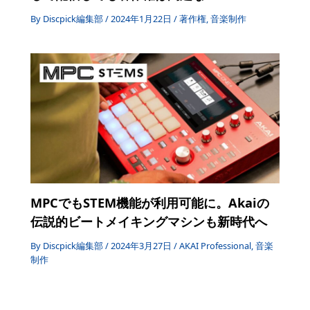
By
Discpick編集部
/
2024年1月22日
/
著作権
,
音楽制作
MPCでもSTEM機能が利用可能に。Akaiの
伝説的ビートメイキングマシンも新時代へ
By
Discpick編集部
/
2024年3月27日
/
AKAI Professional
,
音楽
制作