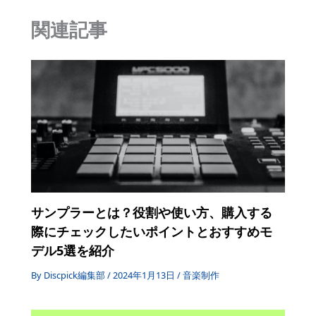
o
関連記事
o
k
サンプラーとは？役割や使い方、購入する
際にチェックしたいポイントとおすすめモ
デル5選を紹介
By
Discpick編集部
/
2024年1月13日
/
音楽制作