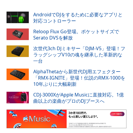
AndroidでDJをするために必要なアプリと
対応コントローラー
Reloop Flux Go登場。ポケットサイズで
Serato DVSを解放
次世代3ch DJミキサー「DJM-V5」登場！フ
ラッグシップV10の魂を継承した革新的な
一台
AlphaThetaから新世代DJ用エフェクター
「RMX-IGNITE」登場！伝説のRMX-1000を
10年ぶりに大幅刷新
CDJ-3000XがApple Musicに直接対応。1億
曲以上の楽曲がプロのDJブースへ