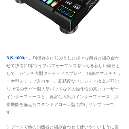
DJS-1000
は、DJ機器をはじめとした様々な楽器と組み合わ
せて快適にDJ/ライブパフォーマンスを行える新しい楽器と
して、7インチ大型タッチディスプレイ、16個のマルチカラ
ー大型ステップ入力キー、高精度なベロシティ検出が可能
な16個のラバー製大型パッドなどの操作性の高いユーザー
インターフェースと、豊富な入出力インターフェース、演
奏機能を備えたスタンドアローン型DJ向けサンプラーで
す。
DJブースで他のDJ機器と組み合わせて使いやすいように筐