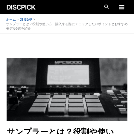
内
検
容
索
を
ホーム
DJ GEAR
サンプラーとは？役割や使い方、購入する際にチェックしたいポイントとおすすめ
ス
モデル5選を紹介
キ
ッ
プ
サンプラーとは？役割や使い