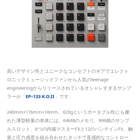
高いデザイン性とユニークなコンセプトのギアでエレクト
ロニックミュージックファンから人気のteenage
engineeringからリリースされているオシャレすぎるサンプ
ラーが「
EP–133 K.O.II
」です。
240mm×176mm×16mm、620gというポータブル性にも優
れた薄型軽量の本体には、64MBのメモリ、999個のサンプ
ルスロット、6つの内蔵マスターFXと12のパンチインFX、触
覚と圧力感度を組み合わせたタッチで直感的なコントロー