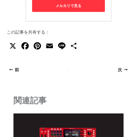
メルカリで見る
この記事を共有する：
X
F
Pi
E
Li
共
a
nt
m
n
有
c
er
ai
e
前
次
e
e
l
b
st
o
関連記事
o
k