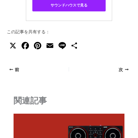
サウンドハウスで見る
この記事を共有する：
X
F
Pi
E
Li
共
a
nt
m
n
有
c
er
ai
e
前
次
e
e
l
b
st
o
関連記事
o
k