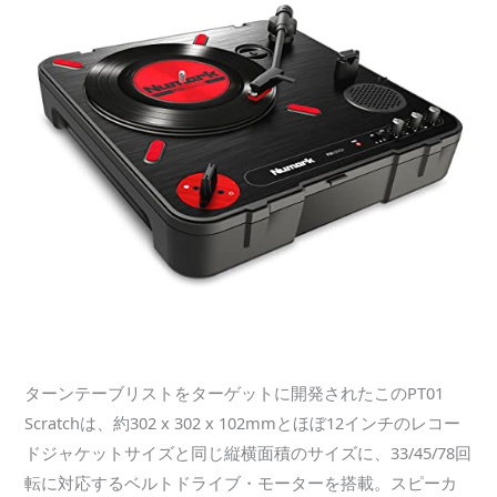
ターンテーブリストをターゲットに開発されたこのPT01
Scratchは、約302 x 302 x 102mmとほぼ12インチのレコー
ドジャケットサイズと同じ縦横面積のサイズに、33/45/78回
転に対応するベルトドライブ・モーターを搭載。スピーカ