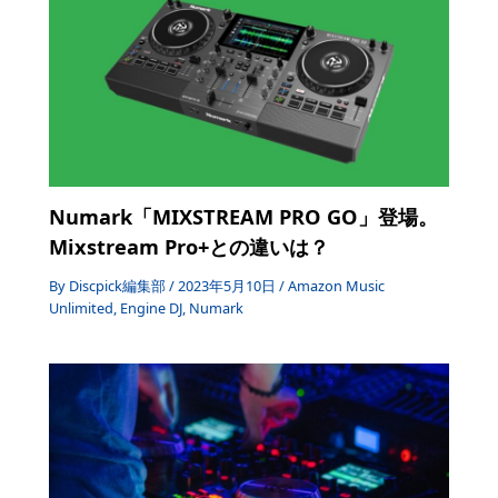
Numark「MIXSTREAM PRO GO」登場。
Mixstream Pro+との違いは？
By
Discpick編集部
/
2023年5月10日
/
Amazon Music
Unlimited
,
Engine DJ
,
Numark