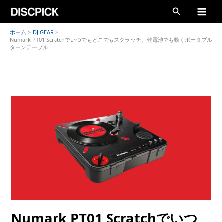
内
検
容
索
を
ホーム
DJ GEAR
Numark PT01 Scratchでいつでもどこでもスクラッチ。乾電池でも動くポータブル
ス
ターンテーブル
キ
ッ
プ
Numark PT01 Scratchでいつ