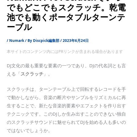
でもどこでもスクラッチ。乾電
池でも動くポータブルターンテ
ーブル
/
Numark
/ By
Discpick編集部
/
2023年6月24日
本サイトのコンテンツ内にはPRリンクが含まれる場合があります
DJ文化の最も重要な要素の一つであり、DJの代名詞とも言
える「
スクラッチ
」。
スクラッチは、ターンテーブル上で回転するレコードを手
で動かしながら、音楽の断片やサンプルをリズミカルに再
生することで、新たな音楽的要素やエフェクトを作り出す
テクニックです。このDJしか生み出すことのできない独自
のスクラッチサウンドに魅せられてDJを始める人も多いの
ではないでしょうか。