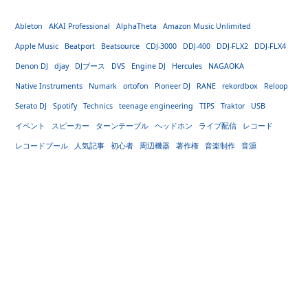
Ableton
AKAI Professional
AlphaTheta
Amazon Music Unlimited
Apple Music
Beatport
Beatsource
CDJ-3000
DDJ-400
DDJ-FLX2
DDJ-FLX4
Denon DJ
djay
DJブース
DVS
Engine DJ
Hercules
NAGAOKA
Native Instruments
Numark
ortofon
Pioneer DJ
RANE
rekordbox
Reloop
Serato DJ
Spotify
Technics
teenage engineering
TIPS
Traktor
USB
イベント
スピーカー
ターンテーブル
ヘッドホン
ライブ配信
レコード
レコードプール
人気記事
初心者
周辺機器
著作権
音楽制作
音源